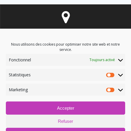
8 avenue des Corbières - 11700 Douzens
Nous utilisons des cookies pour optimiser notre site web et notre
service.
Fonctionnel
Toujours activé
soinsenergetiques9@gmail.com
Statistiques
Marketing
Accepter
06.03.09.52.12
Refuser