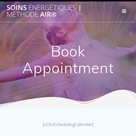
SOINS
ÉNERGÉTIQUES
|
MÉTHODE
AIR®
Book
Appointment
[vCitaSchedulingCalendar]