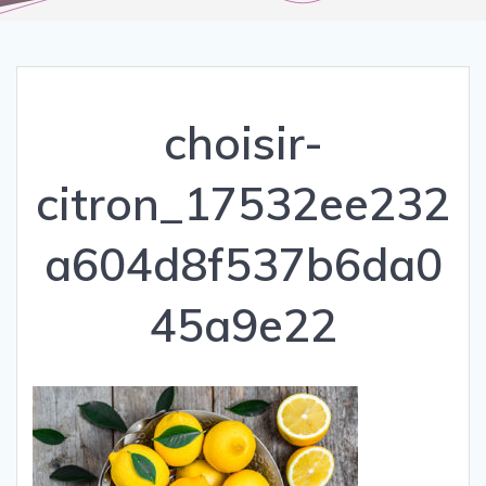
choisir-
citron_17532ee232
a604d8f537b6da0
45a9e22