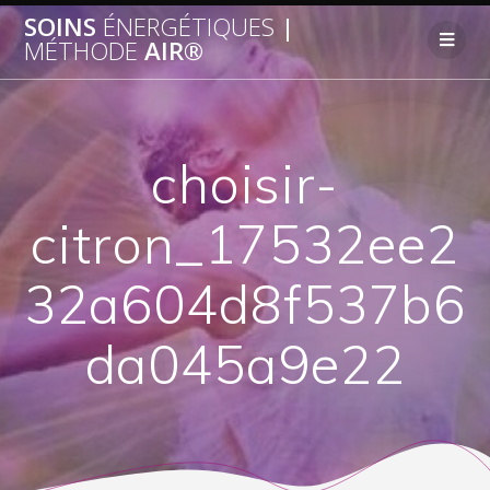
SOINS
ÉNERGÉTIQUES
|
MÉTHODE
AIR®
choisir-
citron_17532ee2
32a604d8f537b6
da045a9e22