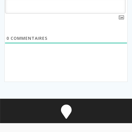
0
COMMENTAIRES
8 avenue des Corbières - 11700 Douzens