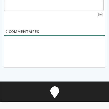
0
COMMENTAIRES
8 avenue des Corbières - 11700 Douzens