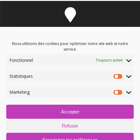
8 avenue des Corbières - 11700 Douzens
Nous utilisons des cookies pour optimiser notre site web et notre
service.
Fonctionnel
Toujours activé
soinsenergetiques9@gmail.com
Statistiques
Marketing
Accepter
06.03.09.52.12
Refuser
Enregistrer les préférences