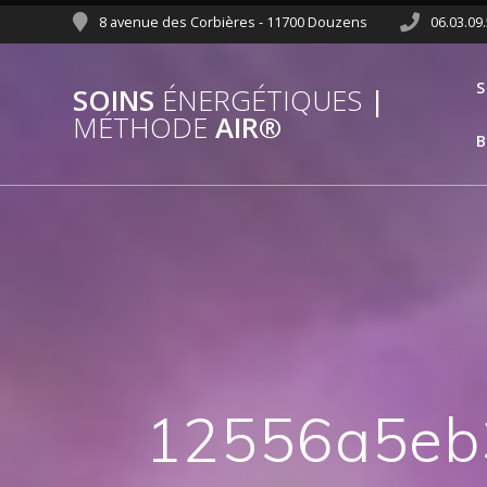
8 avenue des Corbières - 11700 Douzens
06.03.09
S
SOINS
ÉNERGÉTIQUES
|
MÉTHODE
AIR®
B
12556a5eb