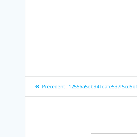
Précédent :
12556a5eb341eafe537f5cd5b