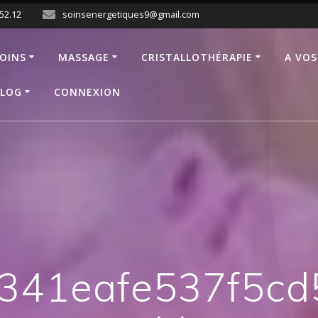
.52.12
soinsenergetiques9@gmail.com
OINS
MASSAGE
CRISTALLOTHÉRAPIE
A VOS
LOG
CONNEXION
341eafe537f5cd