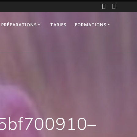
 PRÉPARATIONS
TARIFS
FORMATIONS
5bf700910–