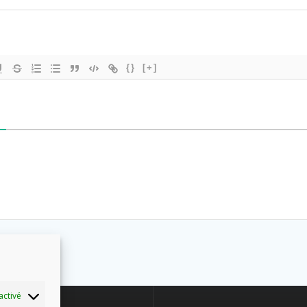
{}
[+]
activé