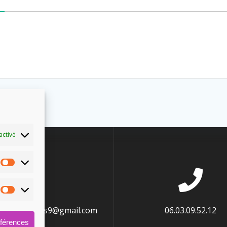
activé
energetiques9@gmail.com
06.03.09.52.12
éférences