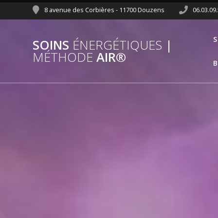
8 avenue des Corbières - 11700 Douzens
06.03.09
S
SOINS
ÉNERGÉTIQUES
|
MÉTHODE
AIR®
B