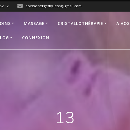
.52.12
soinsenergetiques9@gmail.com
OINS
MASSAGE
CRISTALLOTHÉRAPIE
A VOS
LOG
CONNEXION
13