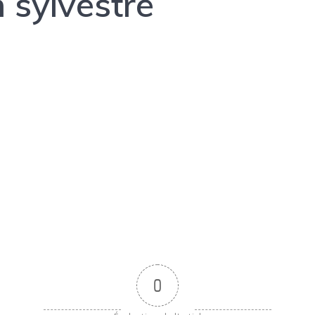
n sylvestre
0