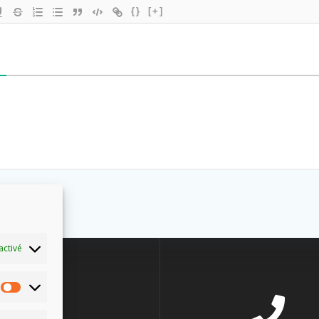
{}
[+]
activé