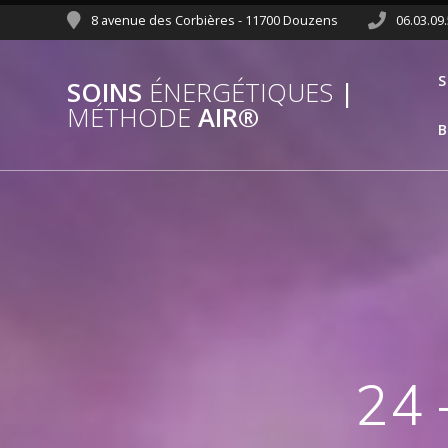
8 avenue des Corbières - 11700 Douzens
06.03.09
S
SOINS
ÉNERGÉTIQUES
|
MÉTHODE
AIR®
B
24 