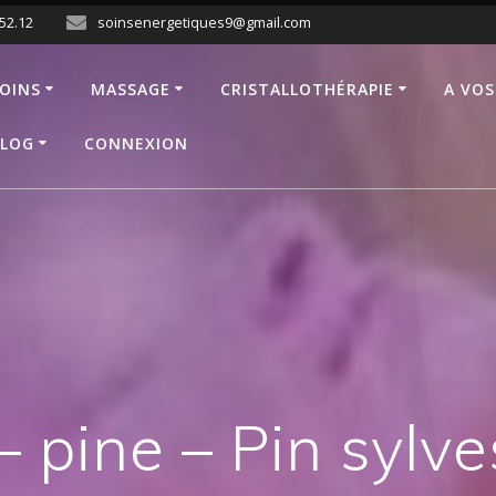
.52.12
soinsenergetiques9@gmail.com
OINS
MASSAGE
CRISTALLOTHÉRAPIE
A VOS
LOG
CONNEXION
– pine – Pin sylve