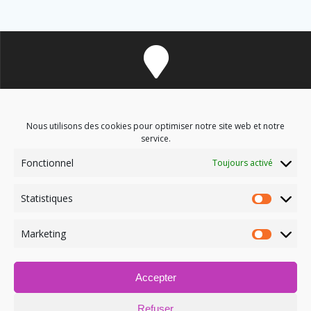
8 avenue des Corbières - 11700 Douzens
Nous utilisons des cookies pour optimiser notre site web et notre
service.
Fonctionnel
Toujours activé
soinsenergetiques9@gmail.com
Statistiques
Marketing
Accepter
06.03.09.52.12
Refuser