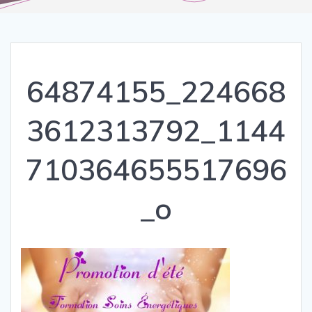
64874155_224668
3612313792_1144
710364655517696
_o