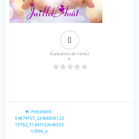
0
Évaluation de l'articl
e
Précédent :
64874155_22466836123
13792_11447103646555
17696_o