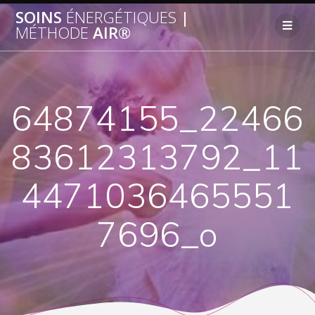
SOINS
ÉNERGÉTIQUES
|
MÉTHODE
AIR®
64874155_22466
83612313792_11
4471036465551
7696_o