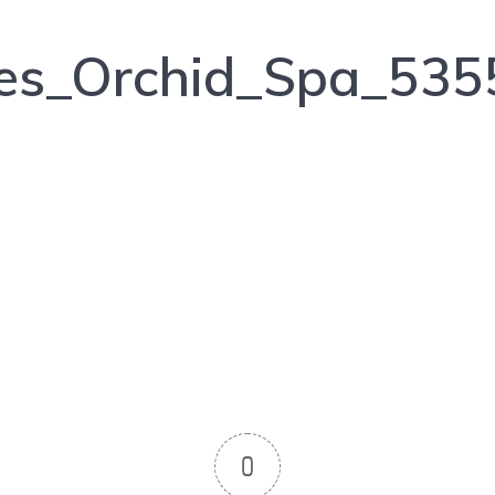
nes_Orchid_Spa_53
0