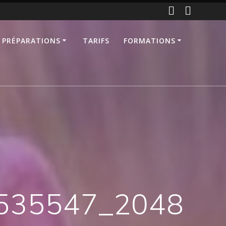
 PRÉPARATIONS
TARIFS
FORMATIONS
_535547_2048