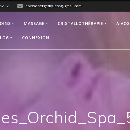
.52.12
soinsenergetiques9@gmail.com
OINS
MASSAGE
CRISTALLOTHÉRAPIE
A VOS
LOG
CONNEXION
nes_Orchid_Spa