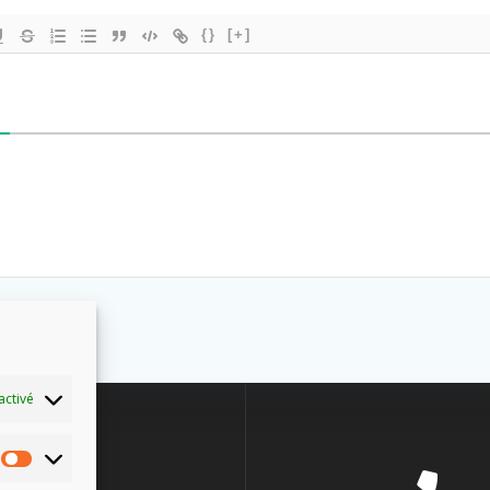
{}
[+]
activé