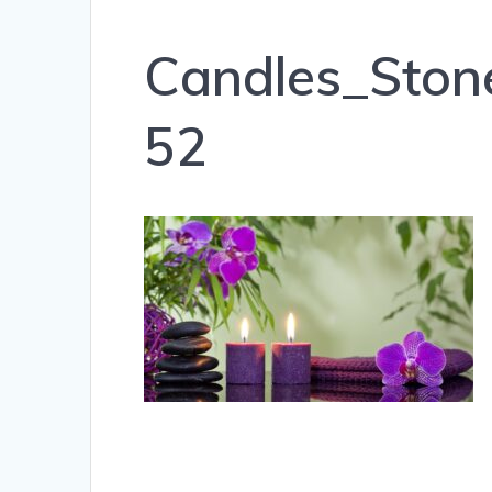
Candles_Sto
52