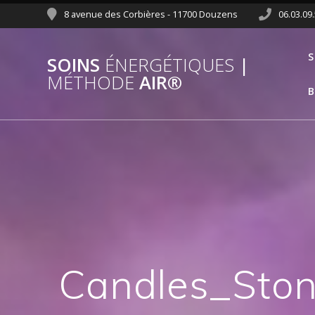
8 avenue des Corbières - 11700 Douzens
06.03.09
S
SOINS
ÉNERGÉTIQUES
|
MÉTHODE
AIR®
B
Candles_Sto