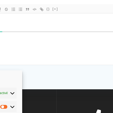
{}
[+]
activé