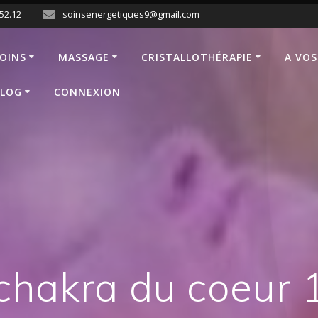
.52.12
soinsenergetiques9@gmail.com
OINS
MASSAGE
CRISTALLOTHÉRAPIE
A VOS
LOG
CONNEXION
chakra du coeur 