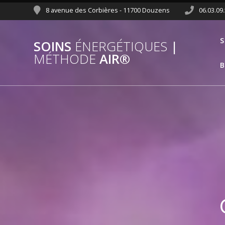
8 avenue des Corbières - 11700 Douzens
06.03.09
S
SOINS
ÉNERGÉTIQUES
|
MÉTHODE
AIR®
B