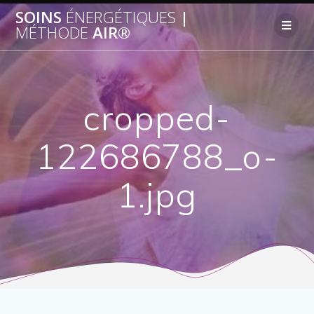
SOINS
ÉNERGÉTIQUES
|
MÉTHODE
AIR®
cropped-
122686788_o-
1.jpg