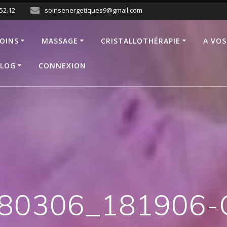
.52.12
soinsenergetiques9@gmail.com
OINS
MASSAGE
CRISTALLOTHÉRAPIE
A VOS
LOG
CONNEXION
80306_181906-C