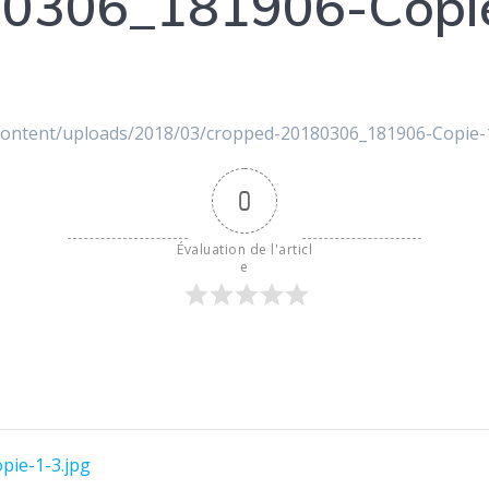
0306_181906-Copie
p-content/uploads/2018/03/cropped-20180306_181906-Copie-
0
Évaluation de l'articl
e
pie-1-3.jpg