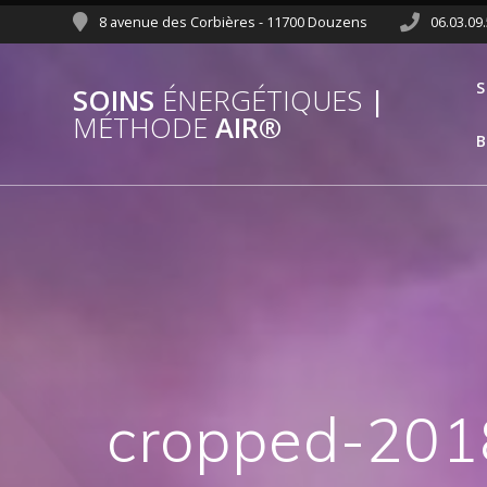
8 avenue des Corbières - 11700 Douzens
06.03.09
S
SOINS
ÉNERGÉTIQUES
|
MÉTHODE
AIR®
B
cropped-201