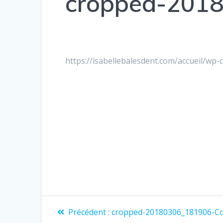
cropped-2018
https://isabellebalesdent.com/accueil/w
Précédent :
cropped-20180306_181906-Co