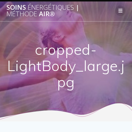
SOINS
ÉNERGÉTIQUES
|
MÉTHODE
AIR®
cropped-
LightBody_large.j
pg