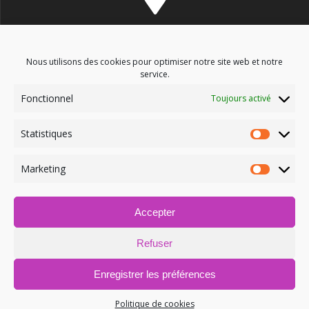
8 avenue des Corbières - 11700 Douzens
Nous utilisons des cookies pour optimiser notre site web et notre
service.
Fonctionnel
Toujours activé
soinsenergetiques9@gmail.com
Statistiques
Marketing
Accepter
06.03.09.52.12
Refuser
Enregistrer les préférences
Politique de cookies