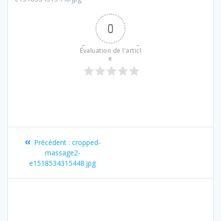
0
Évaluation de l'articl
e
Précédent :
cropped-
massage2-
e1518534315448.jpg