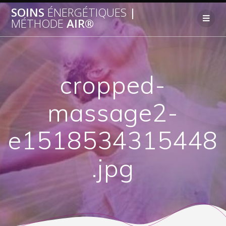
SOINS
ÉNERGÉTIQUES
|
MÉTHODE
AIR®
cropped-
massage2-
e1518534315448
.jpg