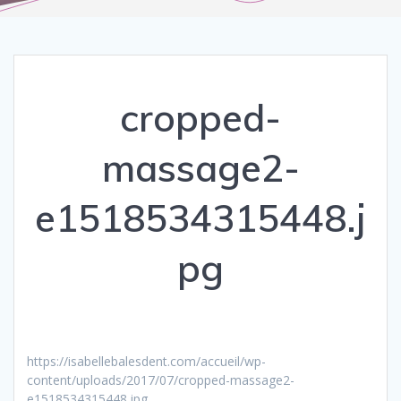
cropped-
massage2-
e1518534315448.j
pg
https://isabellebalesdent.com/accueil/wp-
content/uploads/2017/07/cropped-massage2-
e1518534315448.jpg