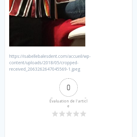
https://isabellebalesdent.com/accueil/wp-
content/uploads/2018/05/cropped-
received_2063262647045569-1.jpeg
0
Évaluation de l'articl
e