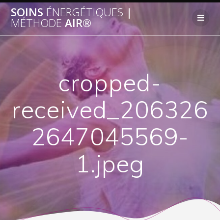
SOINS
ÉNERGÉTIQUES
|
MÉTHODE
AIR®
cropped-
received_206326
2647045569-
1.jpeg