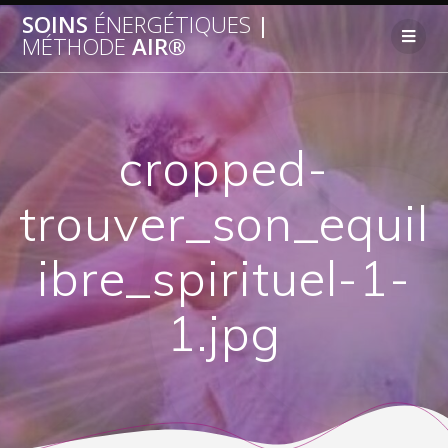
SOINS
ÉNERGÉTIQUES
|
MÉTHODE
AIR®
cropped-
trouver_son_equil
ibre_spirituel-1-
1.jpg