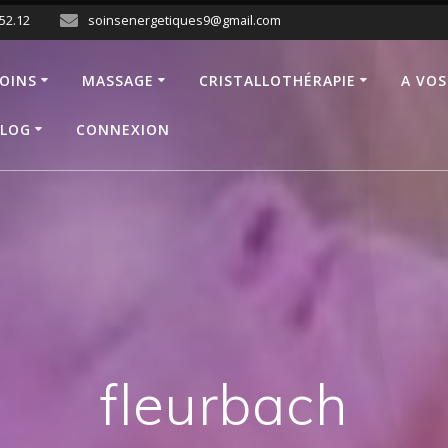
.52.12
soinsenergetiques9@gmail.com
OINS
MASSAGE
CRISTALLOTHÉRAPIE
A VOS
LOG
CONNEXION
fleurbach