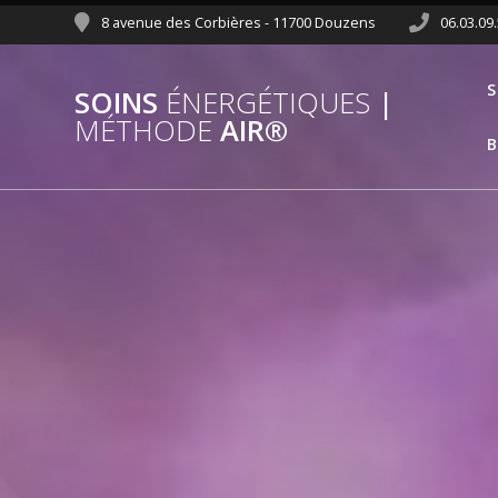
8 avenue des Corbières - 11700 Douzens
06.03.09
S
SOINS
ÉNERGÉTIQUES
|
MÉTHODE
AIR®
B