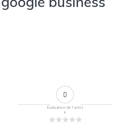
 google business
0
Évaluation de l'articl
e