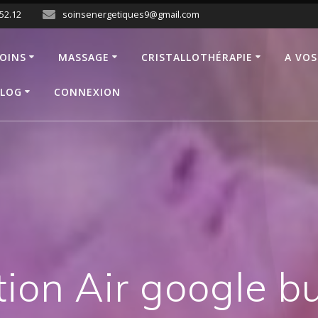
.52.12
soinsenergetiques9@gmail.com
OINS
MASSAGE
CRISTALLOTHÉRAPIE
A VOS
LOG
CONNEXION
ion Air google b