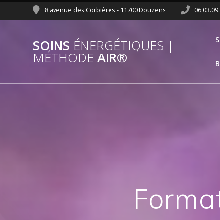
8 avenue des Corbières - 11700 Douzens
06.03.09
S
SOINS
ÉNERGÉTIQUES
|
MÉTHODE
AIR®
B
Format