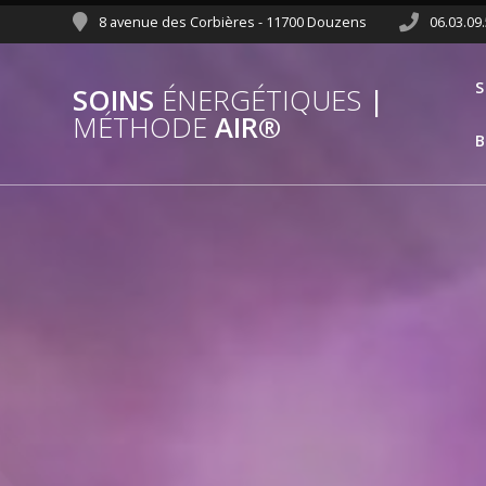
8 avenue des Corbières - 11700 Douzens
06.03.09
S
SOINS
ÉNERGÉTIQUES
|
MÉTHODE
AIR®
B