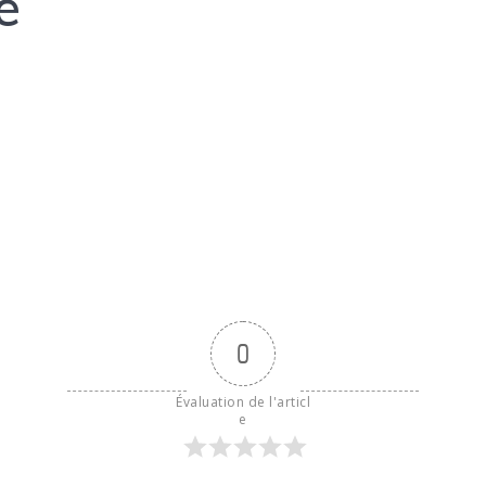
e
0
Évaluation de l'articl
e