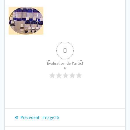
0
Évaluation de l'articl
e
Précédent :
image26