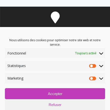
8 avenue des Corbières - 11700 Douzens
Nous utilisons des cookies pour optimiser notre site web et notre
service.
Fonctionnel
Toujours activé
soinsenergetiques9@gmail.com
Statistiques
Marketing
Accepter
06.03.09.52.12
Refuser