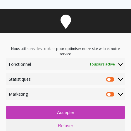
8 avenue des Corbières - 11700 Douzens
Nous utilisons des cookies pour optimiser notre site web et notre
service.
Fonctionnel
Toujours activé
soinsenergetiques9@gmail.com
Statistiques
Marketing
Accepter
06.03.09.52.12
Refuser