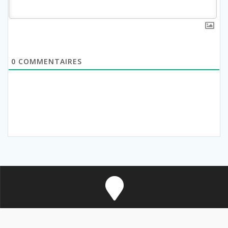
0
COMMENTAIRES
8 avenue des Corbières - 11700 Douzens